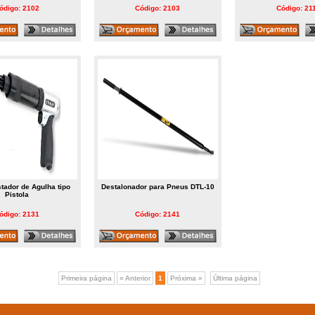
ódigo: 2102
Código: 2103
Código: 21
tador de Agulha tipo
Destalonador para Pneus DTL-10
Pistola
ódigo: 2131
Código: 2141
Primeira página
« Anterior
1
Próxima »
Última página