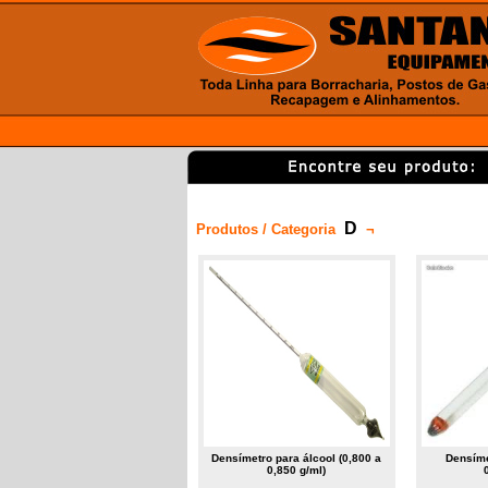
D
Produtos / Categoria
¬
Densímetro para álcool (0,800 a
Densíme
0,850 g/ml)