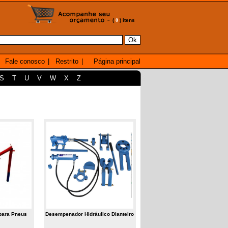
(
0
) itens
Fale conosco
|
Restrito
|
Página principal
S
T
U
V
W
X
Z
para Pneus
Desempenador Hidráulico Dianteiro