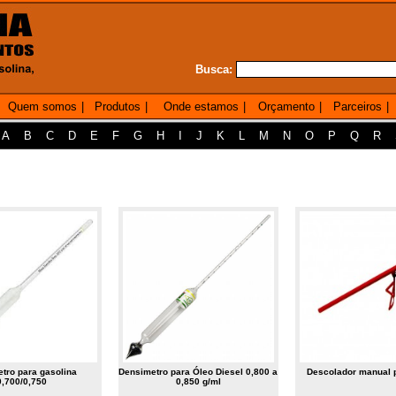
Busca:
Quem somos
|
Produtos
|
Onde estamos
|
Orçamento
|
Parceiros
|
A
B
C
D
E
F
G
H
I
J
K
L
M
N
O
P
Q
R
tro para gasolina
Densimetro para Óleo Diesel 0,800 a
Descolador manual 
0,700/0,750
0,850 g/ml