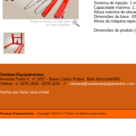
Sistema de injeção: 1 in
Capacidade máxima: 1.
Altura máxima de elev
Dimensões da base: 1
Altura da máquina rep
Passe o mause na foto para
ver mais detalhes
Dimensões do produto 
Santana Equipamentos
Avenida Pedro II, nº 1657 - Bairro Carlos Prates, Belo Horizonte/MG
Telefax:
3278.1824 - 3278.1163 //
santana@santanaequipamentos.com.
31
Venha nos fazer uma visita!
Santana Equipamentos
- Copyright 2013 //--// Todos os direitos reservados