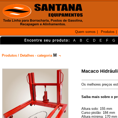
Quem somos
|
Produtos
|
A
B
C
D
E
F
G
M
Produtos / Detalhes - categoria
¬
Macaco Hidráuli
Os melhores preços est
Saiba mais sobre o p
Altura solo: 155 mm
Curso pistão: 184 mm
Altura mínima: 170 mm