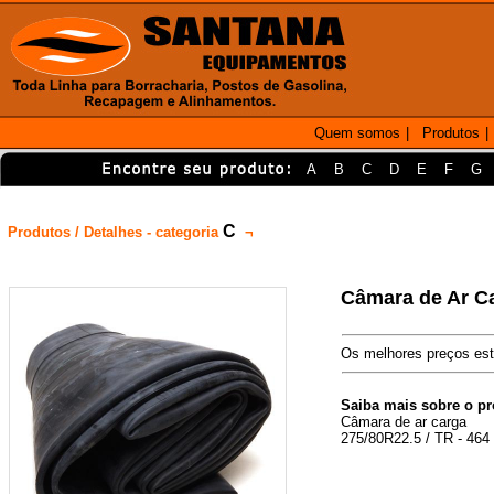
Quem somos
|
Produtos
|
A
B
C
D
E
F
G
C
Produtos / Detalhes - categoria
¬
Câmara de Ar Ca
Os melhores preços est
Saiba mais sobre o p
Câmara de ar carga
275/80R22.5 / TR - 464