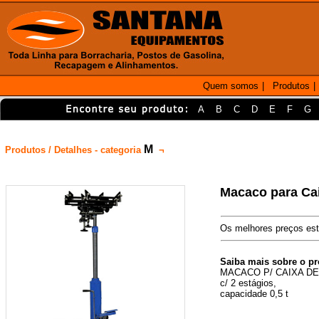
Quem somos
|
Produtos
|
A
B
C
D
E
F
G
M
Produtos / Detalhes - categoria
¬
Macaco para Ca
Os melhores preços est
Saiba mais sobre o p
MACACO P/ CAIXA D
c/ 2 estágios,
capacidade 0,5 t