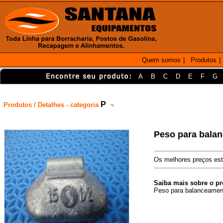
Quem somos
|
Produtos
|
A
B
C
D
E
F
G
P
Produtos / Detalhes - categoria
¬
Peso para bala
Os melhores preços est
Saiba mais sobre o p
Peso para balanceamento