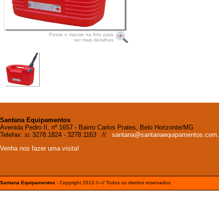
Passe o mause na foto para
ver mais detalhes
Santana Equipamentos
Avenida Pedro II, nº 1657 - Bairro Carlos Prates, Belo Horizonte/MG
Telefax:
3278.1824 - 3278.1163 //
santana@santanaequipamentos.com.
31
Venha nos fazer uma visita!
Santana Equipamentos
- Copyright 2013 //--// Todos os direitos reservados