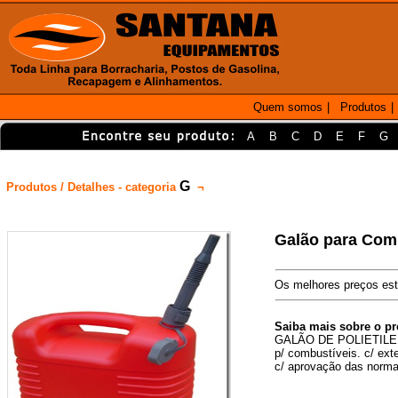
Quem somos
|
Produtos
|
A
B
C
D
E
F
G
G
Produtos / Detalhes - categoria
¬
Galão para Comb
Os melhores preços est
Saiba mais sobre o p
GALÃO DE POLIETILE
p/ combustíveis. c/ ex
c/ aprovação das norm