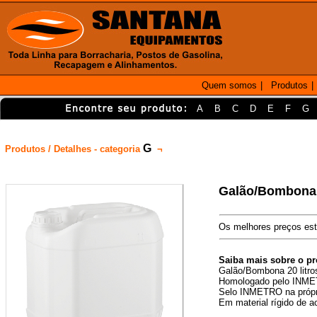
Quem somos
|
Produtos
|
A
B
C
D
E
F
G
G
Produtos / Detalhes - categoria
¬
Galão/Bombona 
Os melhores preços est
Saiba mais sobre o p
Galão/Bombona 20 litro
Homologado pelo INM
Selo INMETRO na próp
Em material rígido de