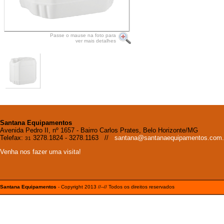
Passe o mause na foto para
ver mais detalhes
Santana Equipamentos
Avenida Pedro II, nº 1657 - Bairro Carlos Prates, Belo Horizonte/MG
Telefax:
3278.1824 - 3278.1163 //
santana@santanaequipamentos.com.
31
Venha nos fazer uma visita!
Santana Equipamentos
- Copyright 2013 //--// Todos os direitos reservados