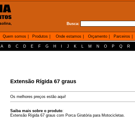
Busca:
Quem somos
|
Produtos
|
Onde estamos
|
Orçamento
|
Parceiros
|
A
B
C
D
E
F
G
H
I
J
K
L
M
N
O
P
Q
R
Extensão Rígida 67 graus
Os melhores preços estão aqui!
Saiba mais sobre o produto
:
Extensão Rígida 67 graus com Porca Giratória para Motocicletas.