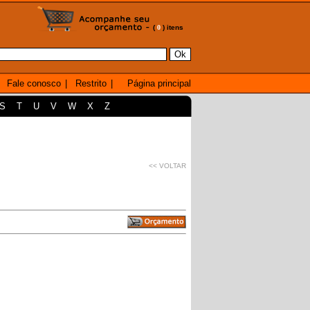
(
0
) itens
Fale conosco
|
Restrito
|
Página principal
S
T
U
V
W
X
Z
<< VOLTAR