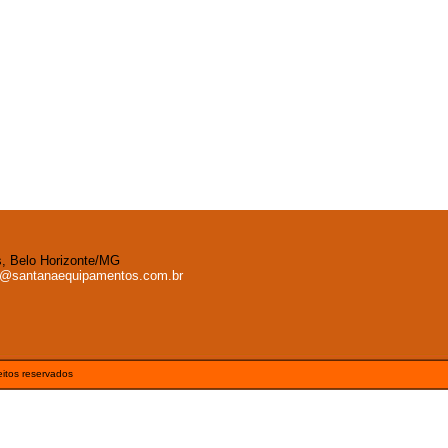
es, Belo Horizonte/MG
a@santanaequipamentos.com.br
reitos reservados