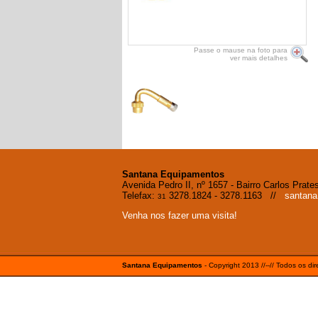
Passe o mause na foto para
ver mais detalhes
Santana Equipamentos
Avenida Pedro II, nº 1657 - Bairro Carlos Prat
Telefax:
3278.1824 - 3278.1163 //
santan
31
Venha nos fazer uma visita!
Santana Equipamentos
- Copyright 2013 //--// Todos os di