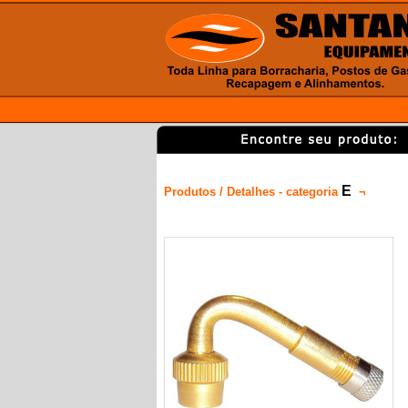
E
Produtos / Detalhes - categoria
¬