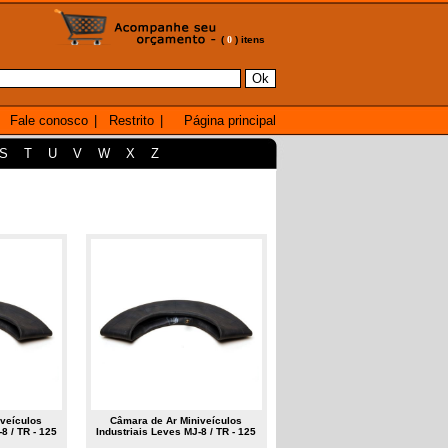
(
0
) itens
Fale conosco
|
Restrito
|
Página principal
S
T
U
V
W
X
Z
veículos
Câmara de Ar Miniveículos
8 / TR - 125
Industriais Leves MJ-8 / TR - 125