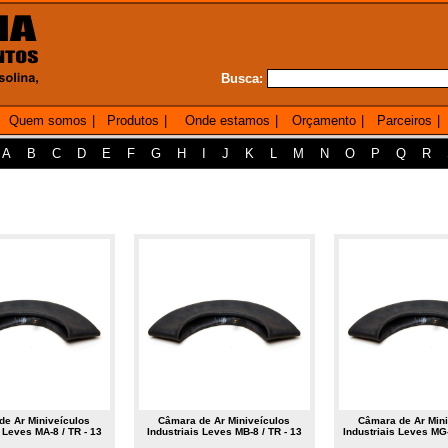
Busca:
Quem somos
|
Produtos
|
Onde estamos
|
Orçamento
|
Parceiros
|
A
B
C
D
E
F
G
H
I
J
K
L
M
N
O
P
Q
R
de Ar Miniveículos
Câmara de Ar Miniveículos
Câmara de Ar Mini
 Leves MA-8 / TR - 13
Industriais Leves MB-8 / TR - 13
Industriais Leves MG-