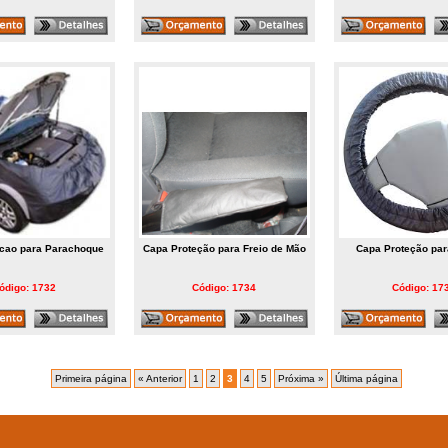
cao para Parachoque
Capa Proteção para Freio de Mão
Capa Proteção par
ódigo: 1732
Código: 1734
Código: 17
Primeira página
« Anterior
1
2
3
4
5
Próxima »
Última página