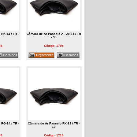
RK-14 / TR -
Câmara de Ar Passeio A - 20/21 / TR
- 35
04
Código: 1705
RG-14 / TR -
Câmara de Ar Passeio RK-13 / TR -
13
09
Código: 1710